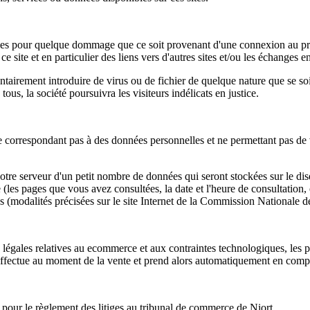
ables pour quelque dommage que ce soit provenant d'une connexion au prés
 site et en particulier des liens vers d'autres sites et/ou les échanges ent
tairement introduire de virus ou de fichier de quelque nature que se soit
tous, la société poursuivra les visiteurs indélicats en justice.
s ne correspondant pas à des données personnelles et ne permettant pas de
tre serveur d'un petit nombre de données qui seront stockées sur le disqu
 (les pages que vous avez consultées, la date et l'heure de consultation, 
s (modalités précisées sur le site Internet de la Commission Nationale d
s légales relatives au ecommerce et aux contraintes technologiques, les 
effectue au moment de la vente et prend alors automatiquement en compte
que pour le règlement des litiges au tribunal de commerce de Niort.