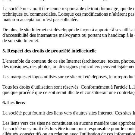
La société ne saurait être tenue responsable de tout dommage, quelle qu'e
techniques ou commerciales. Lorsque ces modifications n’altèrent pas le
mais son acceptation n’est pas sollicitée.
De plus, le site Internet est développé de façon à apporter à ses utilisa
d'accessibilité des internautes malvoyants ou portant un handicap à la 
de son site Internet.
5. Respect des droits de propriété intellectuelle
L'ensemble du contenu de ce site Internet (architecture, textes, photos, il
des musiques, des photos, ou des signes particuliers peuvent également 
Les marques et logos utilisés sur ce site ont été déposés, leur reproduc
Tous les droits d'utilisation sont réservés. Conformément à l'article L.
quelque procédé que ce soit serait illicite et constituerait une contrefa
6. Les liens
La société peut fournir des liens vers d'autres sites Internet. Ces sites 
Les liens vers ces sites ne constituent en aucune manière une approbat
La société ne saurait dès lors être tenue pour responsable pour le conte
allégués, consécutifs ou en relation avec l'utilisation de ces informatio