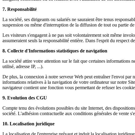
7. Responsabilité
La société, ses dirigeants ou salariés ne sauraient être tenus respons
suspension ou même d'interruption de la diffusion de tout ou partie de ce
Les visiteurs s'engagent à ne pas soit volontairement soit même involon
assumeraient seuls la responsabilité entière. Dans l'esprit du respect de 
8. Collecte d'Informations statistiques de navigation
La société attire votre attention sur le fait que certaines information
utilisé, adresse IP, ...).
De plus, la connexion à notre serveur Web peut entraîner l'envoi par no
informations relatives à la navigation de votre ordinateur sur notre Site
navigateur contient une fonction vous permettant de refuser les cookie
9. Evolution des CGU
Compte tenu des évolutions possibles du site Internet, des disposition
société. L'adhésion contractuelle aux conditions générales de vente s'
10. Localisation juridique
La localisation de l'entreprise prévaut et induit la localisation juridi