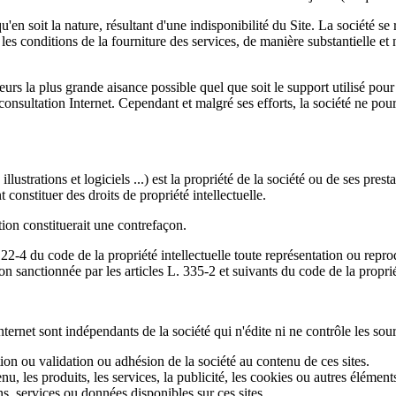
n soit la nature, résultant d'une indisponibilité du Site. La société se ré
s conditions de la fourniture des services, de manière substantielle et 
teurs la plus grande aisance possible quel que soit le support utilisé pou
consultation Internet. Cependant et malgré ses efforts, la société ne pour
lustrations et logiciels ...) est la propriété de la société ou de ses presta
constituer des droits de propriété intellectuelle.
tion constituerait une contrefaçon.
122-4 du code de la propriété intellectuelle toute représentation ou repr
çon sanctionnée par les articles L. 335-2 et suivants du code de la propriét
Internet sont indépendants de la société qui n'édite ni ne contrôle les sour
ion ou validation ou adhésion de la société au contenu de ces sites.
nu, les produits, les services, la publicité, les cookies ou autres éléme
ns, services ou données disponibles sur ces sites.